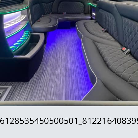
_6128535450500501_81221640839